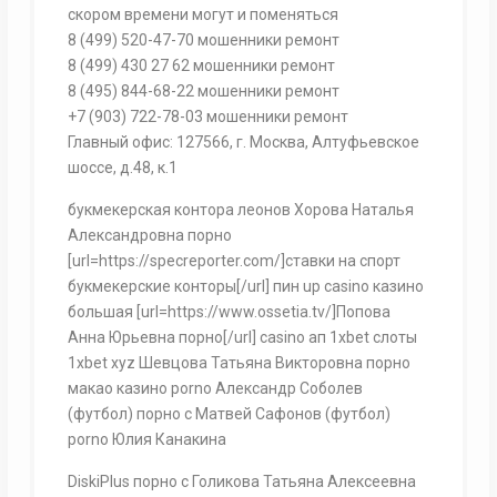
скором времени могут и поменяться
8 (499) 520-47-70 мошенники ремонт
8 (499) 430 27 62 мошенники ремонт
8 (495) 844-68-22 мошенники ремонт
+7 (903) 722-78-03 мошенники ремонт
Главный офис: 127566, г. Москва, Алтуфьевское
шоссе, д.48, к.1
букмекерская контора леонов Хорова Наталья
Александровна порно
[url=https://specreporter.com/]ставки на спорт
букмекерские конторы[/url] пин up casino казино
большая [url=https://www.ossetia.tv/]Попова
Анна Юрьевна порно[/url] casino ап 1xbet слоты
1xbet xyz Шевцова Татьяна Викторовна порно
макао казино porno Александр Соболев
(футбол) порно с Матвей Сафонов (футбол)
porno Юлия Канакина
DiskiPlus порно с Голикова Татьяна Алексеевна