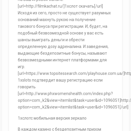
[url=http://filmkachat.ru/]1хслот скачать[/url]
Исходя из сего, просто не существует разумных
оснований махнуть рукою на получение
такового бонуса при регистрации. И, будет, на
подобный безвозмездной основе у вас есть
шансы выиграть деньги и обрести
определенную дозу адреналина. И заведения,
выдающие бездепозитные бонусы, называют
безвозмездными интернет платформами для
игр.
[url=https://www.topsitessearch.com/playhouse.com.ua/]htt
1xslots подтвердит вашу регистрацию если
говорить
[url=http://www.phxwomenshealth.com/index.php?
option=com_k2&view=itemlist&task=user&id=1096051]http
option=com_k2&view=itemlist&task=user&id=1096051[/url]
1хслотс мобильная версия зеркало
В каждом казино с бездепозитным призом