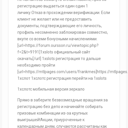
регистрацию выдаеться один один 1
личику.Отказ в прохождении верификации. Если
клиент не желает или не предоставить
документы, подтверждающие его личность,
профиль несомненно заблокирован совместно,
вкупе со всеми бонусными начислениями.
[url=https://forum.oursson.ru/viewtopic.php?
f=2&t=9191]1xslots официальный сайт
скачать[/url] 1xslots регистрация то дальше
необходимо пройти
[url=https://mtlpages.com/users/frankmes]https://mtlpages
1хслот 1хслотс регистрация перейти на 1xslots
1хслотс мобильная версия зеркало
Прямо в заберите безвозмездные вращения за
регистрацию без депо и начинайте собирать
призовые комбинации из-за крупных
выигрышей!Акции, приуроченные к
календарным дням, случаются рассчитаны как