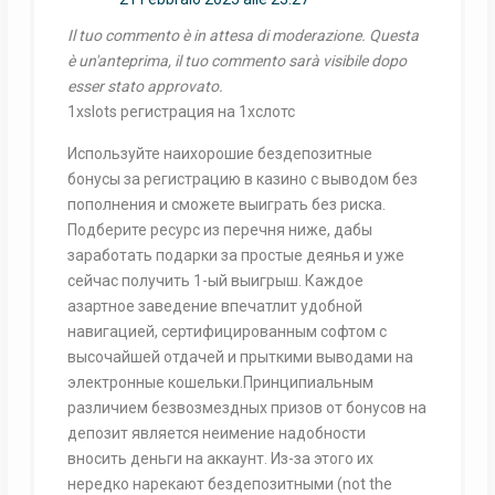
Il tuo commento è in attesa di moderazione. Questa
è un'anteprima, il tuo commento sarà visibile dopo
esser stato approvato.
1xslots регистрация на 1хслотс
Используйте наихорошие бездепозитные
бонусы за регистрацию в казино с выводом без
пополнения и сможете выиграть без риска.
Подберите ресурс из перечня ниже, дабы
заработать подарки за простые деянья и уже
сейчас получить 1-ый выигрыш. Каждое
азартное заведение впечатлит удобной
навигацией, сертифицированным софтом с
высочайшей отдачей и прыткими выводами на
электронные кошельки.Принципиальным
различием безвозмездных призов от бонусов на
депозит является неимение надобности
вносить деньги на аккаунт. Из-за этого их
нередко нарекают бездепозитными (not the