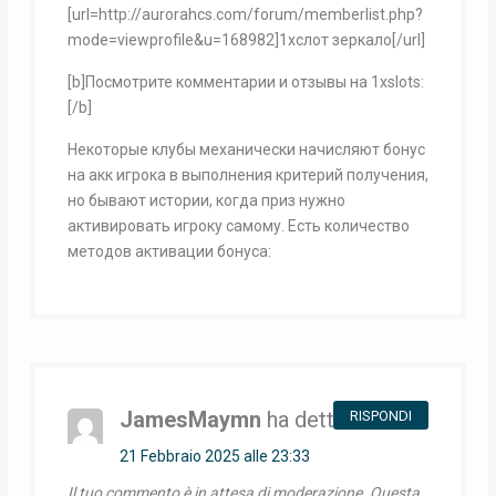
[url=http://aurorahcs.com/forum/memberlist.php?
mode=viewprofile&u=168982]1хслот зеркало[/url]
[b]Посмотрите комментарии и отзывы на 1xslots:
[/b]
Некоторые клубы механически начисляют бонус
на акк игрока в выполнения критерий получения,
но бывают истории, когда приз нужно
активировать игроку самому. Есть количество
методов активации бонуса:
JamesMaymn
ha detto:
RISPONDI
21 Febbraio 2025 alle 23:33
Il tuo commento è in attesa di moderazione. Questa