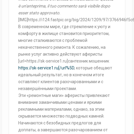
è un'anteprima, il tuo commento sarà visibile dopo
esser stato approvato.
[IMG]https://i124.fastpic.org/big/2024/1209/97/3766946f
В современном мире, где стремление к уюту и
комфорту в жилище становится приоритетом,
многие сталкиваются с проблемой
некачественного ремонта. К сожалению, на
рынке услуг активно действуют аферисты
[url=https://sk-service1.ru]сантехник мошенник
https://sk-service1.ru[/url%5D
, которые обещают
идеальный результат, но в конечном итоге
оставляют клиентов разочарованными и с
незавершёнными проектами.
Эти «ремонтные маги» аферисты привлекают
внимание заманчивыми ценами и яркими
рекламными материалами, однако, за этим
скрывается множество подводных камней.
Начинаются с безобидных предлогов для
доплаты, а завершаются разочарованием от