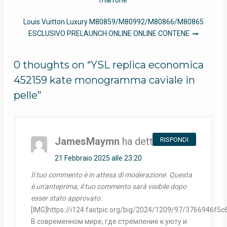
articoli
Louis Vuitton Luxury M80859/M80992/M80866/M80865
ESCLUSIVO PRELAUNCH ONLINE ONLINE CONTENE
0 thoughts on “YSL replica economica
452159 kate monogramma caviale in
pelle”
JamesMaymn
ha detto:
RISPONDI
21 Febbraio 2025 alle 23:20
Il tuo commento è in attesa di moderazione. Questa
è un'anteprima, il tuo commento sarà visibile dopo
esser stato approvato.
[IMG]https://i124.fastpic.org/big/2024/1209/97/3766946f
В современном мире, где стремление к уюту и