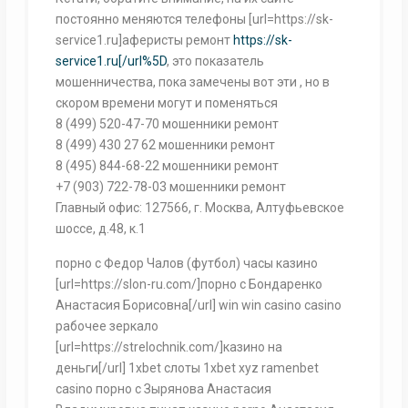
постоянно меняются телефоны [url=https://sk-
service1.ru]аферисты ремонт
https://sk-
service1.ru[/url%5D
, это показатель
мошенничества, пока замечены вот эти , но в
скором времени могут и поменяться
8 (499) 520-47-70 мошенники ремонт
8 (499) 430 27 62 мошенники ремонт
8 (495) 844-68-22 мошенники ремонт
+7 (903) 722-78-03 мошенники ремонт
Главный офис: 127566, г. Москва, Алтуфьевское
шоссе, д.48, к.1
порно с Федор Чалов (футбол) часы казино
[url=https://slon-ru.com/]порно с Бондаренко
Анастасия Борисовна[/url] win win casino casino
рабочее зеркало
[url=https://strelochnik.com/]казино на
деньги[/url] 1xbet слоты 1xbet xyz ramenbet
casino порно с Зырянова Анастасия