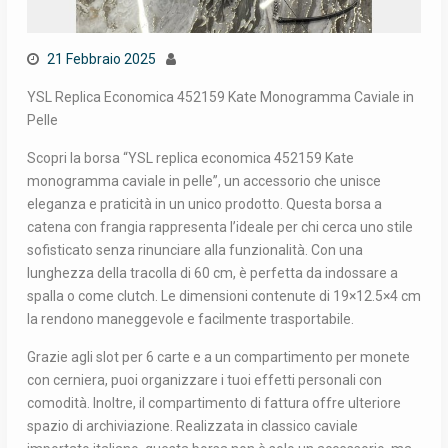
21 Febbraio 2025
YSL Replica Economica 452159 Kate Monogramma Caviale in
Pelle
Scopri la borsa “YSL replica economica 452159 Kate
monogramma caviale in pelle”, un accessorio che unisce
eleganza e praticità in un unico prodotto. Questa borsa a
catena con frangia rappresenta l’ideale per chi cerca uno stile
sofisticato senza rinunciare alla funzionalità. Con una
lunghezza della tracolla di 60 cm, è perfetta da indossare a
spalla o come clutch. Le dimensioni contenute di 19×12.5×4 cm
la rendono maneggevole e facilmente trasportabile.
Grazie agli slot per 6 carte e a un compartimento per monete
con cerniera, puoi organizzare i tuoi effetti personali con
comodità. Inoltre, il compartimento di fattura offre ulteriore
spazio di archiviazione. Realizzata in classico caviale