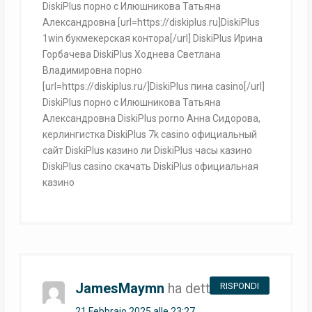
DiskiPlus порно с Илюшникова Татьяна
Александровна [url=https://diskiplus.ru]DiskiPlus
1win букмекерская контора[/url] DiskiPlus Ирина
Горбачева DiskiPlus Ходнева Светлана
Владимировна порно
[url=https://diskiplus.ru/]DiskiPlus пина casino[/url]
DiskiPlus порно с Илюшникова Татьяна
Александровна DiskiPlus porno Анна Сидорова,
керлингистка DiskiPlus 7k casino официальный
сайт DiskiPlus казино ли DiskiPlus часы казино
DiskiPlus casino скачать DiskiPlus официальная
казино
JamesMaymn
ha detto:
RISPONDI
21 Febbraio 2025 alle 23:27