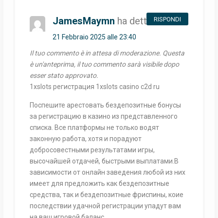
JamesMaymn
ha detto:
RISPONDI
21 Febbraio 2025 alle 23:40
Il tuo commento è in attesa di moderazione. Questa
è un'anteprima, il tuo commento sarà visibile dopo
esser stato approvato.
1xslots регистрация 1xslots casino c2d ru
Поспешите арестовать бездепозитные бонусы
за регистрацию в казино из представленного
списка. Все платформы не только водят
законную работа, хотя и порадуют
добросовестными результатами игры,
высочайшей отдачей, быстрыми выплатами.В
зависимости от онлайн заведения любой из них
имеет для предложить как бездепозитные
средства, так и бездепозитные фриспины, коие
последствии удачной регистрации упадут вам
на ваш игровой баланс.