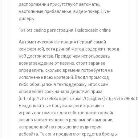
распоряжении присутствуют автоматы,
настольные прибавленье, видео-покер, Live-
дилеры.
1xslots casino регистрация 1xslotscasin online
Автоматическая активация первый самой
комфортной, хотя ручной метод содержит перед
ней достоинства. Прежде чем использовать
вознаграждение от казино, стоит заранее
определить, сколько времени потребуется на
исполненье всех критерий. Вводя промокод
либо обращаясь в техподдержку, игрок сам
определяет срок начала действия приза.
[url=http://vfb7968c.bget.ru/user/Craigber/]http://vfb7968c.b
Бездепозитные бонусы за регистрацию в
игровых автоматах для собственников онлайн-
казино являются долею рекламной кампании,
направленной на повышение аудитории
вебсайта. Так они продвигают средства бренды