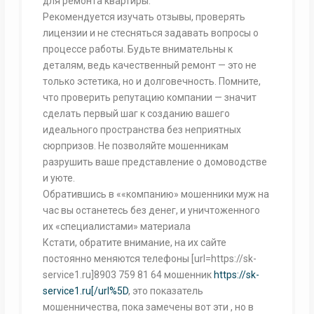
для ремонта квартиры.
Рекомендуется изучать отзывы, проверять
лицензии и не стесняться задавать вопросы о
процессе работы. Будьте внимательны к
деталям, ведь качественный ремонт — это не
только эстетика, но и долговечность. Помните,
что проверить репутацию компании — значит
сделать первый шаг к созданию вашего
идеального пространства без неприятных
сюрпризов. Не позволяйте мошенникам
разрушить ваше представление о домоводстве
и уюте.
Обратившись в ««компанию» мошенники муж на
час вы останетесь без денег, и уничтоженного
их «специалистами» материала
Кстати, обратите внимание, на их сайте
постоянно меняются телефоны [url=https://sk-
service1.ru]8903 759 81 64 мошенник
https://sk-
service1.ru[/url%5D
, это показатель
мошенничества, пока замечены вот эти , но в