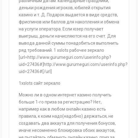
различным датам: календарные праздники,
деньки рождения игроков, юбилей открытия
казино и т. Д. Подарок выдается в виде средств,
фриспинов или баллов для накопления и обмена
на услуги оператора. Если юзер получает
выигрыш, деньги начисляются на его счет. Для
вывода данной суммы понадобиться выполнить
ряд требований. 1 xslots рабочее зеркало
[url=http://www.gurumeguri.com/userinfo.php?
uid=27436#]http://www.gurumeguri.com/userinfo.php?
uid=27436#[/url]
1xslots сайт зеркало
Можно ли в одном интернет казино получить
больше 1-го приза за регистрацию? Нет,
например как в любом онлайн казино есть
правила, к коим надо(надобно) держаться, не
создавать два аккаута для получения бонусов,
иначе несомненно блокировка обоих аккаутов,
не пытайтесь обмануть онлайн казино, приз за