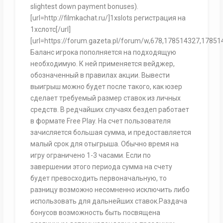
slightest down payment bonuses).
[url=http://filmkachat.ru/]1xslots регистрация на
1хслотс[/url]
[url=https://forum.gazeta.pl/forum/w,678,178514327,1785
Баланс игрока пополняется на подходящую
необходимую. К ней применяется вейджер,
обозначенный в правилах акции. Вывести
выигрыш можно будет после такого, как юзер
сделает требуемый размер ставок из личных
средств. В редчайших случаях бездеп работает
в формате Free Play. На счет пользователя
зачисляется большая сумма, и предоставляется
малый срок для отыгрыша. Обычно время на
игру ограничено 1-3 часами. Если по
завершении этого периода сумма на счету
будет превосходить первоначальную, то
разницу возможно несомненно исключить либо
использовать для дальнейших ставок.Раздача
бонусов возможность быть посвящена