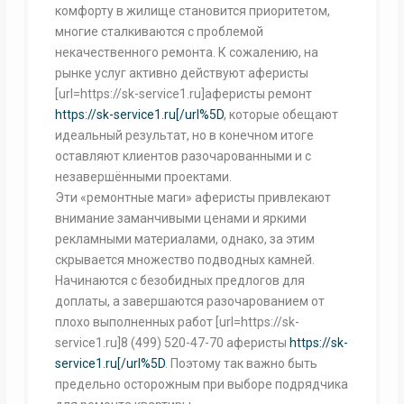
комфорту в жилище становится приоритетом,
многие сталкиваются с проблемой
некачественного ремонта. К сожалению, на
рынке услуг активно действуют аферисты
[url=https://sk-service1.ru]аферисты ремонт
https://sk-service1.ru[/url%5D
, которые обещают
идеальный результат, но в конечном итоге
оставляют клиентов разочарованными и с
незавершёнными проектами.
Эти «ремонтные маги» аферисты привлекают
внимание заманчивыми ценами и яркими
рекламными материалами, однако, за этим
скрывается множество подводных камней.
Начинаются с безобидных предлогов для
доплаты, а завершаются разочарованием от
плохо выполненных работ [url=https://sk-
service1.ru]8 (499) 520-47-70 аферисты
https://sk-
service1.ru[/url%5D
. Поэтому так важно быть
предельно осторожным при выборе подрядчика