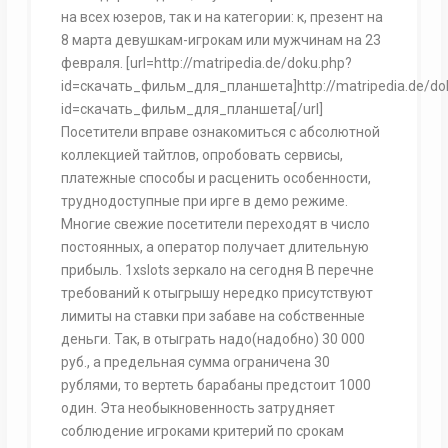
на всех юзеров, так и на категории: к, презент на
8 марта девушкам-игрокам или мужчинам на 23
февраля. [url=http://matripedia.de/doku.php?
id=скачать_фильм_для_планшета]http://matripedia.de/do
id=скачать_фильм_для_планшета[/url]
Посетители вправе ознакомиться с абсолютной
коллекцией тайтлов, опробовать сервисы,
платежные способы и расценить особенности,
труднодоступные при ирге в демо режиме.
Многие свежие посетители переходят в число
постоянных, а оператор получает длительную
прибыль. 1xslots зеркало на сегодня В перечне
требований к отыгрышу нередко присутствуют
лимиты на ставки при забаве на собственные
деньги. Так, в отыграть надо(надобно) 30 000
руб., а предельная сумма ограничена 30
рублями, то вертеть барабаны предстоит 1000
один. Эта необыкновенность затрудняет
соблюдение игроками критерий по срокам