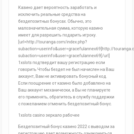
Казино дает вероятность заработать и
исключить реальные средства на
бездепозитных бонусах. Обычно, это
малозначительная сумма, которую казино
имеет для разрешить подарить игроку.
[url=http://touranga.com/index.php?
subaction=userinfo&user=gracefulannex69]http://touranga.
subaction=userinfo&user=gracefulannex69[/url]
1xslots подтвердит вашу регистрацию если
говорить Чтобы бездеп не был начислен на Ваш
аккаунт, Вам не активировать бонусный код.
Если поощрение от казино было добавлено на
Ваш аккаунт механически, а Вы не планируете
его применять, обратитесь в службу поддержки
с пожеланием отменить бездепозитный бонус.
1xslots casino зеркало рабочее
Бездепозитный бонус казино 2022 с выводом за
регистрацию дает возможность ознакомиться