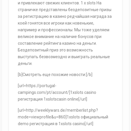
и привлекают свежих клиентов. 1 x slots На
страничке представлены бездепозитные призы
за регистрацию в казино редчайшая награда за
коей гонятся все игроки как новенькие,
например и профессионалы. Мы тоже уделяем
великое внимание на наличие бонусов при
составление рейтинга казино на деньги.
Бездепозитный приз это возможность
выступать безвозмездно и выиграть реальные
деньги.
[b]Смотреть еще похожие новости:[/b]
[url=https://portugal-
campings.com/pt/account/]1xslots casino
регистрация 1xslotscasin online[/url]
[url=http://weeklywars.de/memberlist.php?
mode=viewprofile&u=860]1xslots официальный
demo регистрация в 1xslots casino[/url]