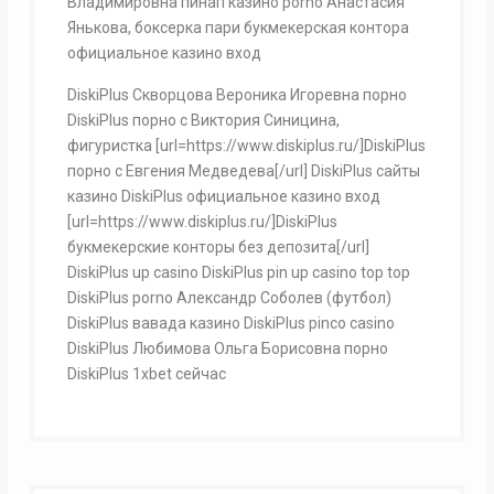
Владимировна пинап казино porno Анастасия
Янькова, боксерка пари букмекерская контора
официальное казино вход
DiskiPlus Скворцова Вероника Игоревна порно
DiskiPlus порно с Виктория Синицина,
фигуристка [url=https://www.diskiplus.ru/]DiskiPlus
порно с Евгения Медведева[/url] DiskiPlus сайты
казино DiskiPlus официальное казино вход
[url=https://www.diskiplus.ru/]DiskiPlus
букмекерские конторы без депозита[/url]
DiskiPlus up casino DiskiPlus pin up casino top top
DiskiPlus porno Александр Соболев (футбол)
DiskiPlus вавада казино DiskiPlus pinco casino
DiskiPlus Любимова Ольга Борисовна порно
DiskiPlus 1xbet сейчас