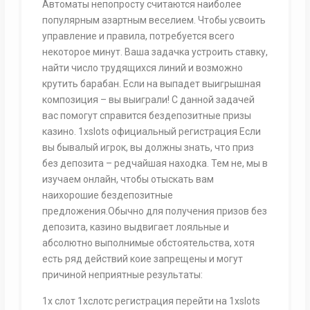
Автоматы непопросту считаются наиболее
популярным азартным веселием. Чтобы усвоить
управление и правила, потребуется всего
некоторое минут. Ваша задачка устроить ставку,
найти число трудящихся линий и возможно
крутить барабан. Если на выпадет выигрышная
композиция – вы выиграли! С данной задачей
вас помогут справится бездепозитные призы
казино. 1xslots официальный регистрация Если
вы бывалый игрок, вы должны знать, что приз
без депозита – редчайшая находка. Тем не, мы в
изучаем онлайн, чтобы отыскать вам
наихорошие бездепозитные
предложения.Обычно для получения призов без
депозита, казино выдвигает лояльные и
абсолютно выполнимые обстоятельства, хотя
есть ряд действий коие запрещены и могут
причиной неприятные результаты:
1х слот 1хслотс регистрация перейти на 1xslots