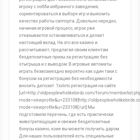
игроку с лобби избранного заведения,
сориентироваться в выборе игр и выяснить
качество работы саппорта. Довольно нередко,
начиная игровой процесс, игрок уже
отказывается останавливаться и делает
настоящий вклад. На это все казино и
рассчитывают, предлагая своим клиентам
бездепозитные призы за регистрацию без
отыгрыша и с выводом. В игровые автоматы
играть безвозмездно вероятно как один таки с
бонусом за регистрацию без необходимости
вносить депозит. 1xslots регистрация на сайте
[url=http://oldpeoplewholikebirds.com/forum/memberlist.ph
mode=viewprofile&u=233108]http://oldpeoplewholikebirds.
mode=viewprofile&u=233108[/url] Мы
подготовили перечень, где есть практически
животрепещущие и свежие бездепозитные
бонусы казино, коие вы можете получить даром.
Для наших пользователей есть специальные